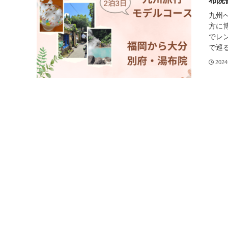
布院
九州
方に
でレ
で巡る
202