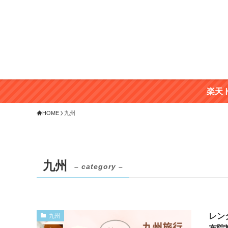
楽天
HOME
九州
九州
– category –
レン
九州