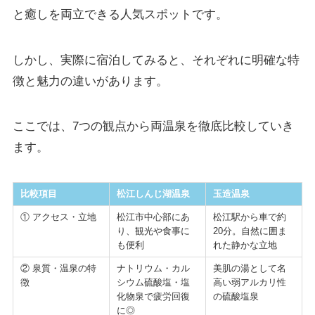
と癒しを両立できる人気スポットです。
しかし、実際に宿泊してみると、それぞれに明確な特
徴と魅力の違いがあります。
ここでは、7つの観点から両温泉を徹底比較していき
ます。
比較項目
松江しんじ湖温泉
玉造温泉
① アクセス・立地
松江市中心部にあ
松江駅から車で約
り、観光や食事に
20分。自然に囲ま
も便利
れた静かな立地
② 泉質・温泉の特
ナトリウム・カル
美肌の湯として名
徴
シウム硫酸塩・塩
高い弱アルカリ性
化物泉で疲労回復
の硫酸塩泉
に◎