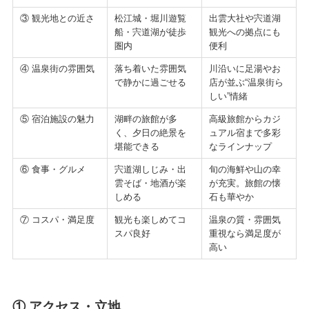
③ 観光地との近さ
松江城・堀川遊覧
出雲大社や宍道湖
船・宍道湖が徒歩
観光への拠点にも
圏内
便利
④ 温泉街の雰囲気
落ち着いた雰囲気
川沿いに足湯やお
で静かに過ごせる
店が並ぶ“温泉街ら
しい”情緒
⑤ 宿泊施設の魅力
湖畔の旅館が多
高級旅館からカジ
く、夕日の絶景を
ュアル宿まで多彩
堪能できる
なラインナップ
⑥ 食事・グルメ
宍道湖しじみ・出
旬の海鮮や山の幸
雲そば・地酒が楽
が充実。旅館の懐
しめる
石も華やか
⑦ コスパ・満足度
観光も楽しめてコ
温泉の質・雰囲気
スパ良好
重視なら満足度が
高い
① アクセス・立地