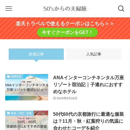
楽天トラベルで使えるクーポンはこちら＞＞
今すぐクーポンをGET！
新着記事
人気記事
ANAインターコンチネンタル万座
沖縄本島
リゾート宿泊記｜子連れにおすす
めなホテル
2024年9月18日
50代60代の京都旅行に最適な服装
東海・中部・近畿
は？11月・秋・紅葉狩りの気温に
合わせたコーデを紹介