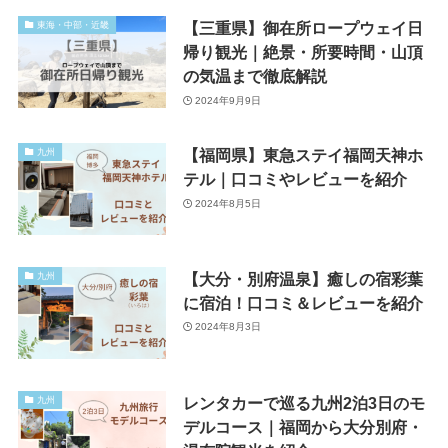
【三重県】御在所ロープウェイ日
東海・中部・近畿
帰り観光｜絶景・所要時間・山頂
の気温まで徹底解説
2024年9月9日
【福岡県】東急ステイ福岡天神ホ
九州
テル｜口コミやレビューを紹介
2024年8月5日
【大分・別府温泉】癒しの宿彩葉
九州
に宿泊！口コミ＆レビューを紹介
2024年8月3日
レンタカーで巡る九州2泊3日のモ
九州
デルコース｜福岡から大分別府・