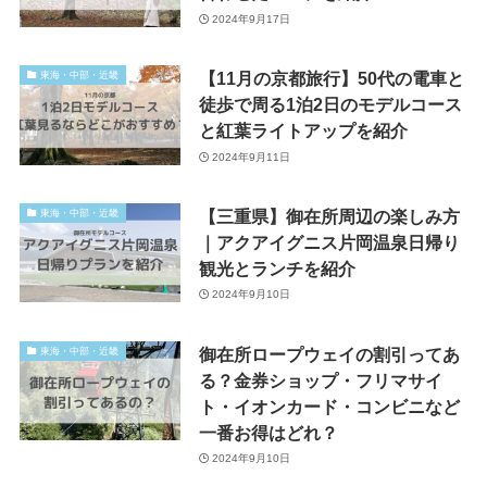
2024年9月17日
【11月の京都旅行】50代の電車と
東海・中部・近畿
徒歩で周る1泊2日のモデルコース
と紅葉ライトアップを紹介
2024年9月11日
【三重県】御在所周辺の楽しみ方
東海・中部・近畿
｜アクアイグニス片岡温泉日帰り
観光とランチを紹介
2024年9月10日
御在所ロープウェイの割引ってあ
東海・中部・近畿
る？金券ショップ・フリマサイ
ト・イオンカード・コンビニなど
一番お得はどれ？
2024年9月10日